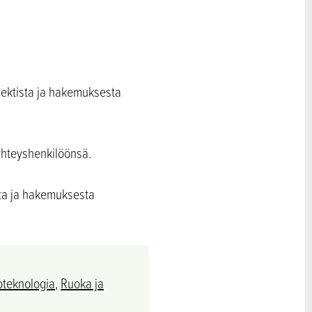
jektista ja hakemuksesta
yhteyshenkilöönsä.
sta ja hakemuksesta
oteknologia
,
Ruoka ja