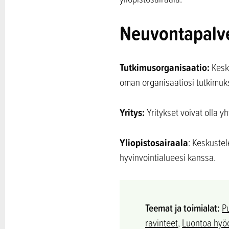
Neuvontapalv
Tutkimusorganisaatio:
Kesku
oman organisaatiosi tutkimuk
Yritys:
Yritykset voivat olla 
Yliopistosairaala
: Keskuste
hyvinvointialueesi kanssa.
Teemat ja toimialat:
P
ravinteet
,
Luontoa hyöd