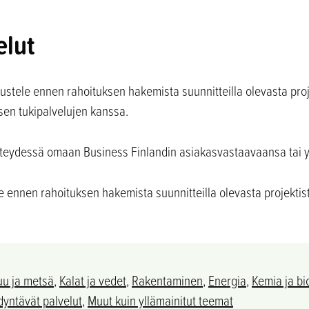
elut
stele ennen rahoituksen hakemista suunnitteilla olevasta pro
sen tukipalvelujen kanssa.
yhteydessä omaan Business Finlandin asiakasvastaavaansa tai 
le ennen rahoituksen hakemista suunnitteilla olevasta projekti
uu ja metsä
,
Kalat ja vedet
,
Rakentaminen
,
Energia
,
Kemia ja bi
yntävät palvelut
,
Muut kuin yllämainitut teemat