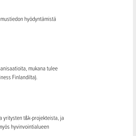
kimustiedon hyödyntämistä
ganisaatioita, mukana tulee
ness Finlandilta).
yritysten t&k-projekteista, ja
 myös hyvinvointialueen