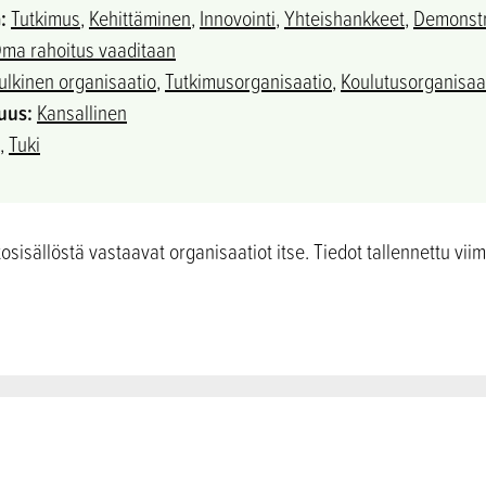
:
Tutkimus
,
Kehittäminen
,
Innovointi
,
Yhteishankkeet
,
Demonstr
ma rahoitus vaaditaan
ulkinen organisaatio
,
Tutkimusorganisaatio
,
Koulutusorganisaa
uus:
Kansallinen
,
Tuki
sisällöstä vastaavat organisaatiot itse. Tiedot tallennettu vii