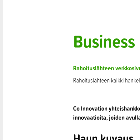
Business 
Rahoituslähteen verkkosiv
Rahoituslähteen kaikki hanke
Co Innovation yhteishankkei
innovaatioita, joiden avull
Haun kuvaus