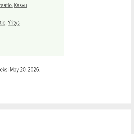
aatio
,
Kasvu
tio
,
Yritys
meksi May 20, 2026.