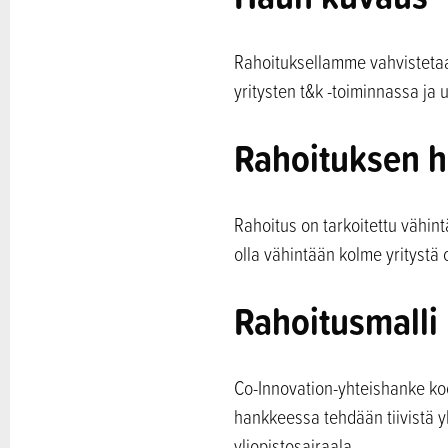
Rahoituksellamme vahvistetaa
yritysten t&k -toiminnassa ja 
Rahoituksen h
Rahoitus on tarkoitettu vähin
olla vähintään kolme yritystä 
Rahoitusmalli
Co-Innovation-yhteishanke koos
hankkeessa tehdään tiivistä y
yliopistosairaala.