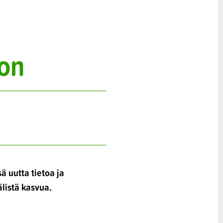
ion
ä uutta tietoa ja
älistä kasvua.