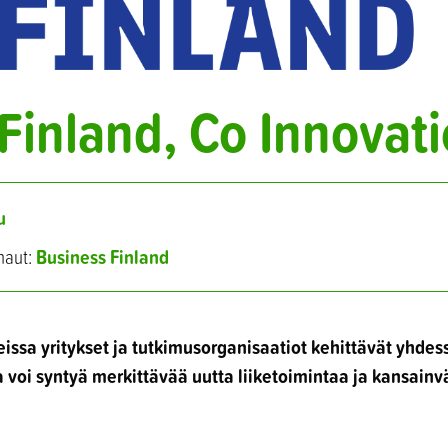
Finland, Co Innovat
u
Business Finland
haut:
ssa yritykset ja tutkimusorganisaatiot kehittävät yhdess
a voi syntyä merkittävää uutta liiketoimintaa ja kansainv