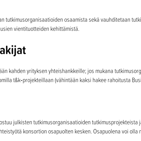
n tutkimusorganisaatioiden osaamista sekä vauhditetaan tut
uusien vientituotteiden kehittämistä.
akijat
tään kahden yrityksen yhteishankkeille; jos mukana tutkimusor
omilla t&k‑projekteillaan (vähintään kaksi hakee rahoitusta Busi
tuu julkisten tutkimusorganisaatioiden tutkimusprojekteista ja 
hteistyötä konsortion osapuolten kesken. Osapuolena voi olla