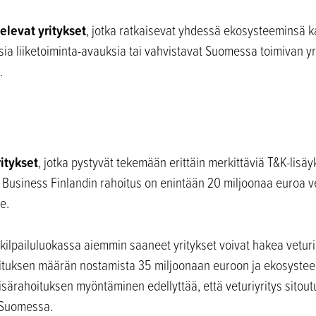
elevat yritykset
, jotka ratkaisevat yhdessä ekosysteeminsä
sia liiketoiminta-avauksia tai vahvistavat Suomessa toimivan yr
.
ritykset
, jotka pystyvät tekemään erittäin merkittäviä T&K-lisä
Business Finlandin rahoitus on enintään 20 miljoonaa euroa vet
e.
 kilpailuluokassa aiemmin saaneet yritykset voivat hakea vetur
ituksen määrän nostamista 35 miljoonaan euroon ja ekosystee
isärahoituksen myöntäminen edellyttää, että veturiyritys sito
 Suomessa.