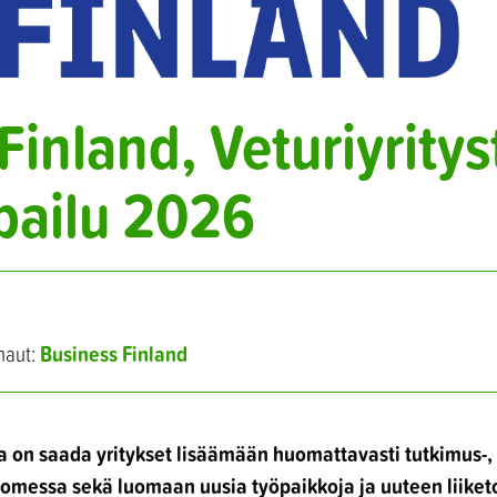
Finland, Veturiyrity
pailu 2026
Business Finland
haut:
a on saada yritykset lisäämään huomattavasti tutkimus-, 
omessa sekä luomaan uusia työpaikkoja ja uuteen liiket