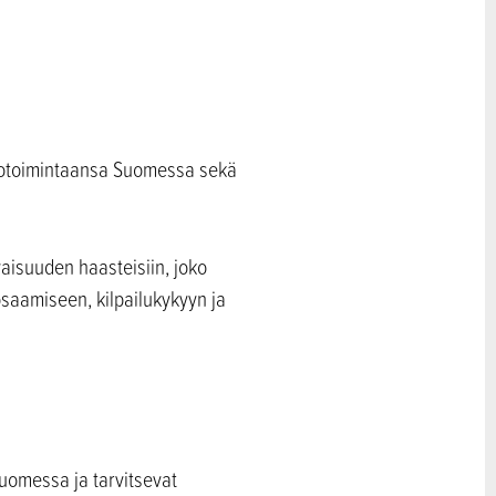
tiotoimintaansa Suomessa sekä
.
evaisuuden haasteisiin, joko
osaamiseen, kilpailukykyyn ja
Suomessa ja tarvitsevat