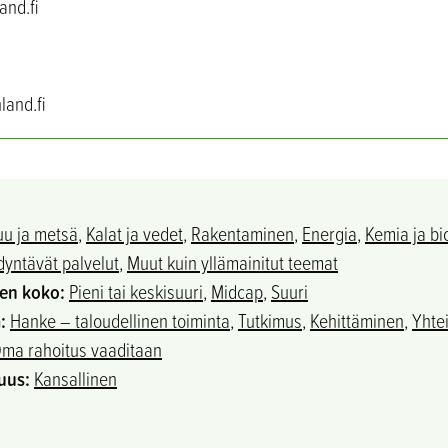
and.fi
land.fi
uu ja metsä
,
Kalat ja vedet
,
Rakentaminen
,
Energia
,
Kemia ja bi
yntävät palvelut
,
Muut kuin yllämainitut teemat
sen koko:
Pieni tai keskisuuri
,
Midcap
,
Suuri
:
Hanke – taloudellinen toiminta​
,
Tutkimus
,
Kehittäminen
,
Yhte
ma rahoitus vaaditaan
uus:
Kansallinen