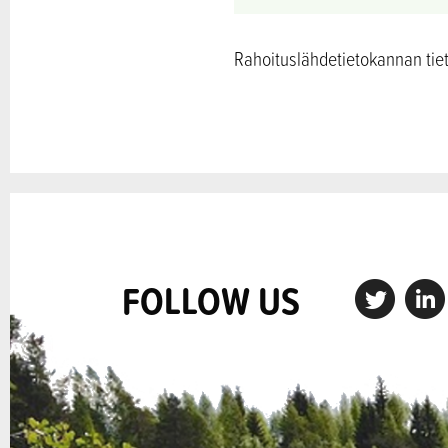
Rahoituslähdetietokannan tieto
FOLLOW US