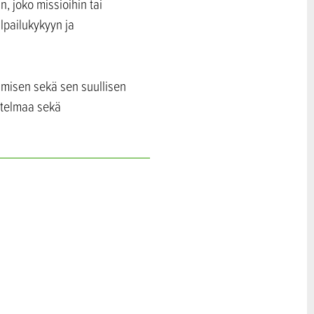
n, joko missioihin tai
lpailukykyyn ja
tamisen sekä sen suullisen
itelmaa sekä