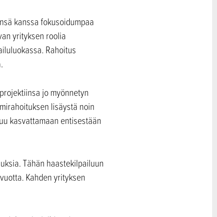
minsä kanssa fokusoidumpaa
van yrityksen roolia
ailuluokassa. Rahoitus
.
iprojektiinsa jo myönnetyn
mirahoituksen lisäystä noin
utuu kasvattamaan entisestään
jauksia. Tähän haastekilpailuun
 vuotta. Kahden yrityksen