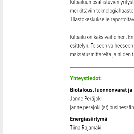
Kilpailuun osallistuvien yritys
merkittäviin teknologiahaastei
Tilastokeskukselle raportoitav
Kilpailu on kaksivaiheinen. E
esittelyn. Toiseen vaiheesee
maksatusmittareita ja niiden t
Yhteystiedot:
Biotalous, luonnonvarat ja
Janne Peräjoki
janne.perajoki (at) businessfin
Energiasiirtymä
Tiina Rajamäki