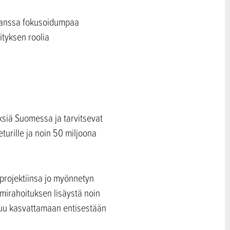
 kanssa fokusoidumpaa
ityksen roolia
yksiä Suomessa ja tarvitsevat
urille ja noin 50 miljoona
iprojektiinsa jo myönnetyn
mirahoituksen lisäystä noin
utuu kasvattamaan entisestään