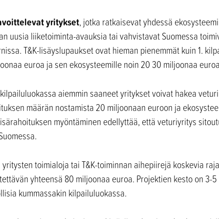
voittelevat yritykset
, jotka ratkaisevat yhdessä ekosystee
van uusia liiketoiminta-avauksia tai vahvistavat Suomessa toimi
nissa. T&K-lisäyslupaukset ovat hieman pienemmät kuin 1. kilp
ljoonaa euroa ja sen ekosysteemille noin 20 30 miljoonaa euroa
 kilpailuluokassa aiemmin saaneet yritykset voivat hakea vetur
ituksen määrän nostamista 20 miljoonaan euroon ja ekosystee
isärahoituksen myöntäminen edellyttää, että veturiyritys sito
 Suomessa.
en yritysten toimialoja tai T&K-toiminnan aihepiirejä koskevia ra
ytettävän yhteensä 80 miljoonaa euroa. Projektien kesto on 3-5
llisia kummassakin kilpailuluokassa.