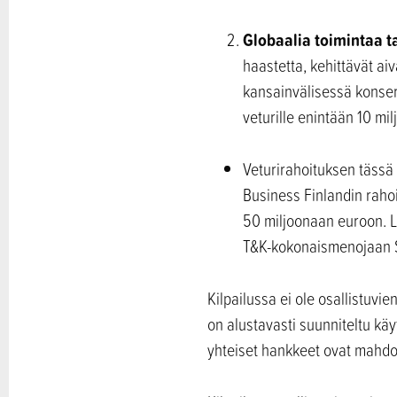
Globaalia toimintaa ta
haastetta, kehittävät ai
kansainvälisessä konser
veturille enintään 10 mi
Veturirahoituksen tässä
Business Finlandin raho
50 miljoonaan euroon. L
T&K-kokonaismenojaan
Kilpailussa ei ole osallistuvi
on alustavasti suunniteltu kä
yhteiset hankkeet ovat mahdo