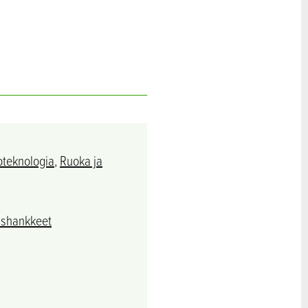
oteknologia
,
Ruoka ja
ishankkeet