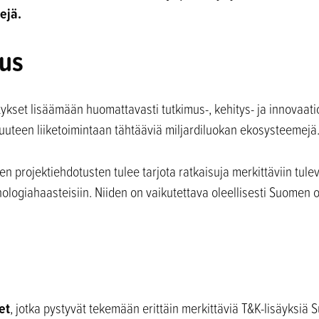
ejä.
aus
ykset lisäämään huomattavasti tutkimus-, kehitys- ja innovaa
uuteen liiketoimintaan tähtääviä miljardiluokan ekosysteemejä
ten projektiehdotusten tulee tarjota ratkaisuja merkittäviin tul
knologiahaasteisiin. Niiden on vaikutettava oleellisesti Suomen 
et
, jotka pystyvät tekemään erittäin merkittäviä T&K-lisäyksiä 