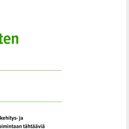
sten
kehitys- ja
oimintaan tähtääviä