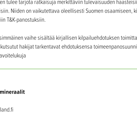
ten tulee tarjota ratkaisuja merkittäviin tulevaisuuden haasteisii
siin. Niiden on vaikutettava oleellisesti Suomen osaamiseen, ki
iin T&K-panostuksiin.
nsimmäinen vaihe sisältää kirjallisen kilpailuehdotuksen toimit
n kutsutut hakijat tarkentavat ehdotuksensa toimeenpanosuunn
avoitelukuja
 mineraalit
land.fi