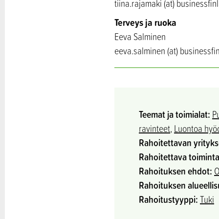
tiina.rajamaki (at) businessfinl
Terveys ja ruoka
Eeva Salminen
eeva.salminen (at) businessfin
Teemat ja toimialat:
P
ravinteet
,
Luontoa hyöd
Rahoitettavan yrityk
Rahoitettava toiminta
Rahoituksen ehdot:
O
Rahoituksen alueellis
Rahoitustyyppi:
Tuki