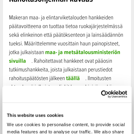
Makeran maa- ja elintarviketalouden hankkeiden
päätavoitteena on tuottaa tietoa ruokajärjestelmässä
sekä elinkeinon että päätöksenteon ja lainsäädännön
tueksi. Määrittelemme vuosittain haun painopisteet,
maa- ja metsätalousministeriön
jotka julkaistaan
sivuilla
. Rahoitettavat hankkeet ovat pääosin
tutkimushankkeita, joista julkaistaan perustiedot
täällä
rahoituspäätösten jälkeen
. Ilmoitusten
yhteydessä julkaistaan linkit haun ohjeisiin sekä
painopisteisiin, jossa kerrotaan myös, kuka antaa
yleistä tietoa hausta tai painopisteisiin liittyviä
lisätietoja. Hankkeiden tulokset ovat kaikille avoimia.
This website uses cookies
Biotalousteemat
We use cookies to personalise content, to provide social
media features and to analyse our traffic. We also share