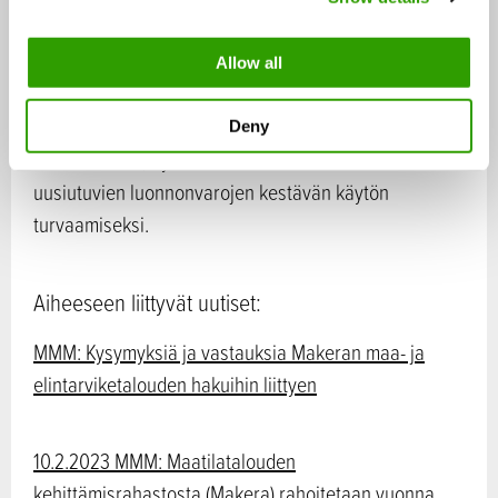
i
kehittämistoiminnan perustehtävä on tuottaa
o
ennakoivasti tietoa, osaamista ja innovaatioita
Allow all
n
päätöksenteon tueksi, elinkeinojen kilpailukyvyn
kehittämiseksi, maaseudun elinvoimaisuuden
Deny
edistämiseksi, hyvinvoinnin lisäämiseksi sekä
uusiutuvien luonnonvarojen kestävän käytön
turvaamiseksi.
Aiheeseen liittyvät uutiset:
MMM: Kysymyksiä ja vastauksia Makeran maa- ja
elintarviketalouden hakuihin liittyen
10.2.2023 MMM: Maatilatalouden
kehittämisrahastosta (Makera) rahoitetaan vuonna