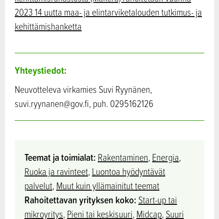
2023 14 uutta maa- ja elintarviketalouden tutkimus- ja
kehittämishanketta
Yhteystiedot:
Neuvotteleva virkamies Suvi Ryynänen,
suvi.ryynanen@gov.fi, puh. 0295162126
Teemat ja toimialat:
Rakentaminen
,
Energia
,
Ruoka ja ravinteet
,
Luontoa hyödyntävät
palvelut
,
Muut kuin yllämainitut teemat
Rahoitettavan yrityksen koko:
Start-up tai
mikroyritys
,
Pieni tai keskisuuri
,
Midcap
,
Suuri