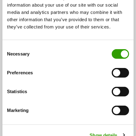
information about your use of our site with our social
Rahoitettavat tutkimushankkeet liittyvät pääasiassa
media and analytics partners who may combine it with
other information that you’ve provided to them or that
ruokaan ja ravinteisiin. Rakentamiseen liittyen
they’ve collected from your use of their services.
maatalousrakentamisen tutkimus lukeutuu mukaan.
Energia-alalta haettavaksi sopii maatalouden
energiankäytön tutkimus. Luontoa hyödyntävät
C
Necessary
palvelut -teemasta voi esittää tutkimusta, joka liittyy
o
n
selvästi maa- ja elintarviketalouteen. Muita teemoja
s
ovat maa- ja elintarviketalouteen kytköksissä olevat
Preferences
e
maaperä-, työturvallisuus-, ja
n
teknologiatutkimushankkeet.
t
Statistics
S
MMM:n tutkimus- ja
e
Marketing
l
kehittämistoiminta
e
c
Maa- ja metsätalousministeriön tutkimuksen ja
Show details
t