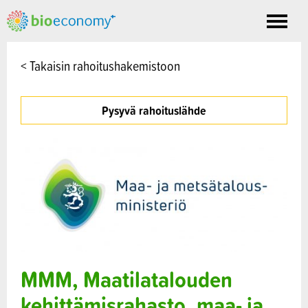
Toggle
nav
< Takaisin rahoitushakemistoon
Pysyvä rahoituslähde
MMM, Maatilatalouden
kehittämisrahasto, maa- ja