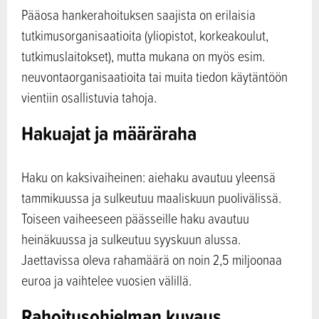
Pääosa hankerahoituksen saajista on erilaisia
tutkimusorganisaatioita (yliopistot, korkeakoulut,
tutkimuslaitokset), mutta mukana on myös esim.
neuvontaorganisaatioita tai muita tiedon käytäntöön
vientiin osallistuvia tahoja.
Hakuajat ja määräraha
Haku on kaksivaiheinen: aiehaku avautuu yleensä
tammikuussa ja sulkeutuu maaliskuun puolivälissä.
Toiseen vaiheeseen päässeille haku avautuu
heinäkuussa ja sulkeutuu syyskuun alussa.
Jaettavissa oleva rahamäärä on noin 2,5 miljoonaa
euroa ja vaihtelee vuosien välillä.
Rahoitusohjelman kuvaus