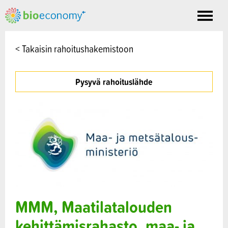
Toggle
nav
< Takaisin rahoitushakemistoon
Pysyvä rahoituslähde
MMM, Maatilatalouden
kehittämisrahasto, maa- ja