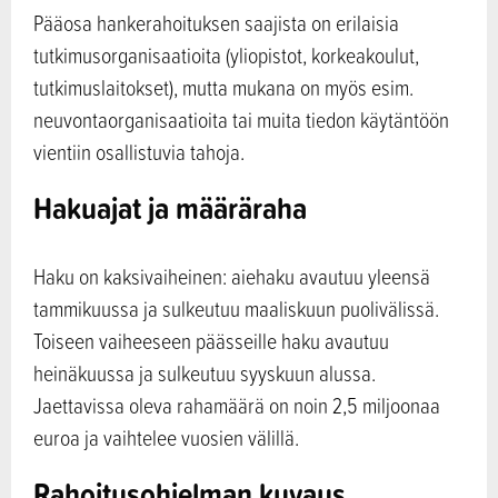
Pääosa hankerahoituksen saajista on erilaisia
tutkimusorganisaatioita (yliopistot, korkeakoulut,
tutkimuslaitokset), mutta mukana on myös esim.
neuvontaorganisaatioita tai muita tiedon käytäntöön
vientiin osallistuvia tahoja.
Hakuajat ja määräraha
Haku on kaksivaiheinen: aiehaku avautuu yleensä
tammikuussa ja sulkeutuu maaliskuun puolivälissä.
Toiseen vaiheeseen päässeille haku avautuu
heinäkuussa ja sulkeutuu syyskuun alussa.
Jaettavissa oleva rahamäärä on noin 2,5 miljoonaa
euroa ja vaihtelee vuosien välillä.
Rahoitusohjelman kuvaus