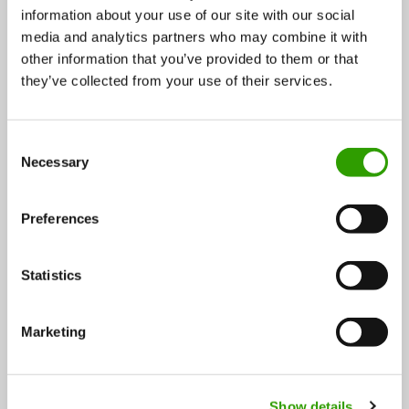
information about your use of our site with our social
Rahoitettavat tutkimushankkeet liittyvät pääasiassa
media and analytics partners who may combine it with
other information that you’ve provided to them or that
ruokaan ja ravinteisiin. Rakentamiseen liittyen
they’ve collected from your use of their services.
maatalousrakentamisen tutkimus lukeutuu mukaan.
Energia-alalta haettavaksi sopii maatalouden
energiankäytön tutkimus. Luontoa hyödyntävät
C
Necessary
palvelut -teemasta voi esittää tutkimusta, joka liittyy
o
n
selvästi maa- ja elintarviketalouteen. Muita teemoja
s
ovat maa- ja elintarviketalouteen kytköksissä olevat
Preferences
e
maaperä-, työturvallisuus-, ja
n
teknologiatutkimushankkeet.
t
Statistics
S
MMM:n tutkimus- ja
e
Marketing
l
kehittämistoiminta
e
c
Maa- ja metsätalousministeriön tutkimuksen ja
Show details
t