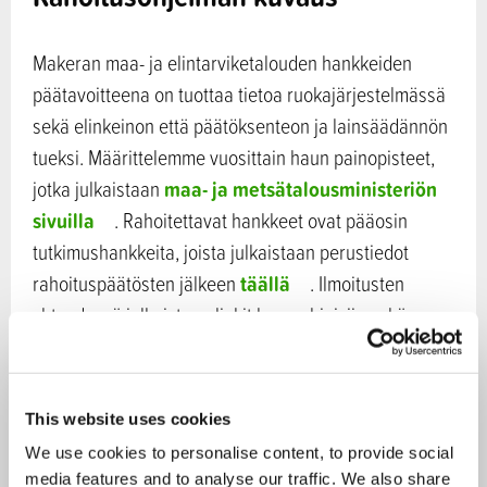
Makeran maa- ja elintarviketalouden hankkeiden
päätavoitteena on tuottaa tietoa ruokajärjestelmässä
sekä elinkeinon että päätöksenteon ja lainsäädännön
tueksi. Määrittelemme vuosittain haun painopisteet,
maa- ja metsätalousministeriön
jotka julkaistaan
sivuilla
. Rahoitettavat hankkeet ovat pääosin
tutkimushankkeita, joista julkaistaan perustiedot
täällä
rahoituspäätösten jälkeen
. Ilmoitusten
yhteydessä julkaistaan linkit haun ohjeisiin sekä
painopisteisiin, jossa kerrotaan myös, kuka antaa
yleistä tietoa hausta tai painopisteisiin liittyviä
lisätietoja. Hankkeiden tulokset ovat kaikille avoimia.
This website uses cookies
Biotalousteemat
We use cookies to personalise content, to provide social
media features and to analyse our traffic. We also share