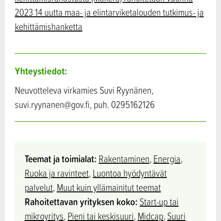
2023 14 uutta maa- ja elintarviketalouden tutkimus- ja
kehittämishanketta
Yhteystiedot:
Neuvotteleva virkamies Suvi Ryynänen,
suvi.ryynanen@gov.fi, puh. 0295162126
Teemat ja toimialat:
Rakentaminen
,
Energia
,
Ruoka ja ravinteet
,
Luontoa hyödyntävät
palvelut
,
Muut kuin yllämainitut teemat
Rahoitettavan yrityksen koko:
Start-up tai
mikroyritys
,
Pieni tai keskisuuri
,
Midcap
,
Suuri