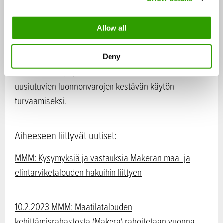
i
kehittämistoiminnan perustehtävä on tuottaa
o
ennakoivasti tietoa, osaamista ja innovaatioita
Allow all
n
päätöksenteon tueksi, elinkeinojen kilpailukyvyn
kehittämiseksi, maaseudun elinvoimaisuuden
Deny
edistämiseksi, hyvinvoinnin lisäämiseksi sekä
uusiutuvien luonnonvarojen kestävän käytön
turvaamiseksi.
Aiheeseen liittyvät uutiset:
MMM: Kysymyksiä ja vastauksia Makeran maa- ja
elintarviketalouden hakuihin liittyen
10.2.2023 MMM: Maatilatalouden
kehittämisrahastosta (Makera) rahoitetaan vuonna